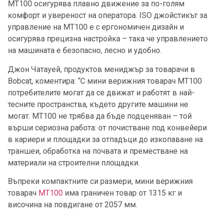
MT100 осигурява плавно движение за по-голям
комфорт и увереност на оператора. ISO джойстикът за
управление на MT100 е с ергономичен дизайн и
осигурява прецизна настройка – така че управлението
на машината е безопасно, лесно и удобно.
Джон Чатауей, продуктов мениджър за товарачи в
Bobcat, коментира: “С мини верижния товарач MT100
потребителите могат да се движат и работят в най-
тесните пространства, където другите машини не
могат. MT100 не трябва да бъде подценяван – той
върши сериозна работа: от почистване под конвейери
в кариери и площадки за отпадъци до изкопаване на
траншеи, обработка на почвата и преместване на
материали на строителни площадки.
Въпреки компактните си размери, мини верижния
товарач
MT100
има граничен товар от 1315 кг и
височина на повдигане от 2057 мм.