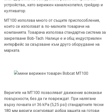
устройства., като верижен каналокопател, грейдер и
култиватор.
MT100 използва много от същите приспособления,
които се използват в по-малките товарачи на
компанията. Товарача използва стандартна система за
закрепване Bob-Tach. Налице е и общ индустриален
интерфейс за свързване към друго оборудване на
марката.
Веригите на MT100 позволяват движение всякакви
повърхности, без да ги повреждат. При налягане
върху почвата от 36 kPa (5,25 psi) стандартните тесни
180 мм вериги осигуряват добра защита на готови