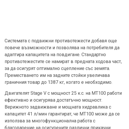
Системата с подвижни противотежести добавя още
повече възможности и позволява на потребителя да
адаптира капацитета на повдигане. Стандартно
противотежестите се намират в предната ходова част,
за да осигурят оптимално сцепление със земята.
Преместването им на задните стойки увеличава
граничния товар до 1387 кг, когато е необходимо.
Двигателят Stage V с мощност 25 к.с. на MT100 работи
ефективно и осигурява достатъчно мощност.
Верижното задвижване и мощната хидравлика с
капацитет 41 л/мин гарантират, че MT100 може да се
използва за многофункционална работа с
благодарение на осигурените различни прикачни