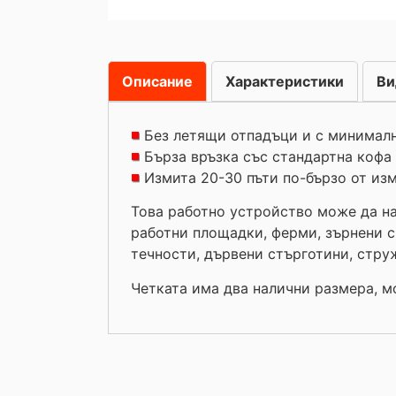
Описание
Характеристики
Ви
Без летящи отпадъци и с минималн
Бърза връзка със стандартна кофа
Измита 20-30 пъти по-бързо от изм
Това работно устройство може да на
работни площадки, ферми, зърнени ск
течности, дървени стърготини, струж
Четката има два налични размера, м