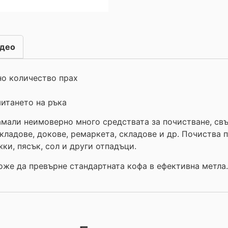
део
о количество прах
итането на ръка
мали неимоверно много средствата за почистване, свъ
ладове, докове, ремаркета, складове и др. Почиства пра
ки, пясък, сол и други отпадъци.
оже да превърне стандартната кофа в ефективна метла.