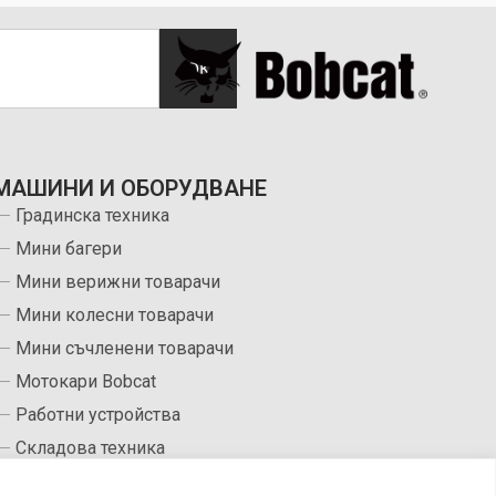
ОК
МАШИНИ И ОБОРУДВАНЕ
Градинска техника
Мини багери
Мини верижни товарачи
Мини колесни товарачи
Мини съчленени товарачи
Мотокари Bobcat
Работни устройства
Складова техника
Съчленени товарачи