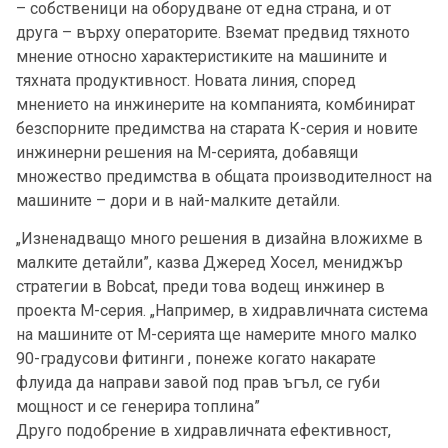
– собственици на оборудване от една страна, и от
друга – върху операторите. Вземат предвид тяхното
мнение относно характеристиките на машините и
тяхната продуктивност. Новата линия, според
мнението на инжинерите на компанията, комбинират
безспорните предимства на старата К-серия и новите
инжинерни решения на М-серията, добавящи
множество предимства в общата производителност на
машините – дори и в най-малките детайли.
„Изненадващо много решения в дизайна вложихме в
малките детайли”, казва Джеред Хосел, мениджър
стратегии в Bobcat, преди това водещ инжинер в
проекта М-серия. „Например, в хидравличната система
на машините от М-серията ще намерите много малко
90-градусови фитинги , понеже когато накарате
флуида да направи завой под прав ъгъл, се губи
мощност и се генерира топлина”
Друго подобрение в хидравличната ефективност,