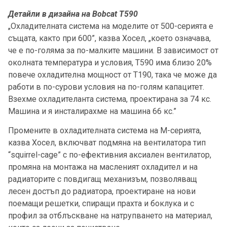
Детайли в дизайна на Bobcat T590
„Охладителната система на моделите от 500-серията е
същата, както при 600”, казва Хосел, „което означава,
че е по-голяма за по-малките машини. В зависимост от
околната температура и условия, Т590 има близо 20%
повече охладителна мощност от Т190, така че може да
работи в по-сурови условия на по-голям капацитет.
Взехме охладителанта система, проектирана за 74 кс.
Машина и я инсталирахме на машина 66 кс.”
Промените в охладителната система на М-серията,
казва Хосел, включват подмяна на вентилатора тип
“squirrel-cage” с по-ефективния аксиален вентилатор,
промяна на монтажа на масленият охладител и на
радиаторите с повдигащ механизъм, позволяващ
лесен достъп до радиатора, проектиране на нови
поемащи решетки, спиращи прахта и боклука и с
профил за отблъскване на натрупването на материал,