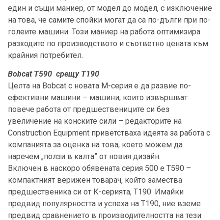
един и същи маниер, от модел до модел, с изключение
на това, че самите спойки могат да са по-дълги при по-
голеите машини. Този маниер на работа оптимизира
разходите по производството и съответно цената към
крайния потребител.
Bobcat T590 срещу T190
Целта на Bobcat с новата М-серия е да развие по-
ефективни машини – машини, които извършват
повече работа от предшествениците си без
увеличение на конските сили – редакторите на
Construction Equipment приветстваха идеята за работа с
компанията за оценка на това, което можем да
наречем „ползи в калта” от новия дизайн.
Включен в наскоро обявената серия 500 е Т590 –
компактният верижен товарач, който замества
предшественика си от К-серията, Т190. Имайки
предвид популярността и успеха на Т190, ние вземе
предвид сравнението в производителността на тези