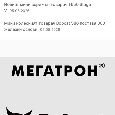
Новият мини верижен товарач T650 Stage
V
05.05.2026
Мини колесният товарач Bobcat S86 поставя 300
железни основи
05.05.2026