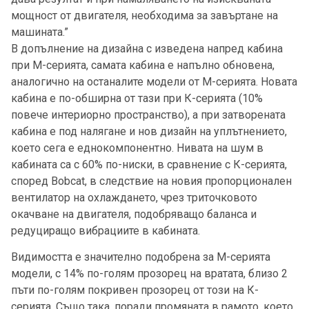
мощност от двигателя, необходима за завъртане на
машината.”
В допълнение на дизайна с изведена напред кабина
при М-серията, самата кабина е напълно обновена,
аналогично на останалите модели от М-серията. Новата
кабина е по-обширна от тази при К-серията (10%
повече интериорно пространство), а при затворената
кабина е под налягане и нов дизайн на уплътнението,
което сега е еднокомпонентно. Нивата на шум в
кабината са с 60% по-ниски, в сравнение с К-серията,
според Bobcat, в следствие на новия пропорционален
вентилатор на охлаждането, чрез триточковото
окачване на двигателя, подобряващо баланса и
редуциращо вибрациите в кабината.
Видимостта е значително подобрена за М-серията
модели, с 14% по-голям прозорец на вратата, близо 2
пъти по-голям покривен прозорец от този на К-
серията. Също така, поради промяната в рамото, което