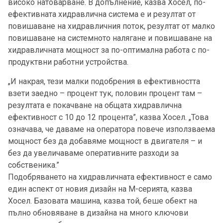
високо натоварване. В допълнение, казва Хосел, по-
ефективната хидравлична система е и резултат от
повишаване на хидравличния поток, резултат от малко
повишаване на системното налягане и повишаване на
хидравличната мощност за по-оптимална работа с по-
продуктвни работни устройства.
„И накрая, тези малки подобрения в ефективността
взети заедно – процент тук, половин процент там –
резултата е покачване на общата хидравлична
ефективност с 10 до 12 процента”, казва Хосел. „Това
означава, че даваме на оператора повече използваема
мощност без да добавяме мощност в двигателя – и
без да увеличаваме оперативните разходи за
собственика.”
Подобряването на хидравличната ефективност е само
един аспект от новия дизайн на М-серията, казва
Хосел. Базовата машина, казва той, беше обект на
пълно обновяване в дизайна на много ключови