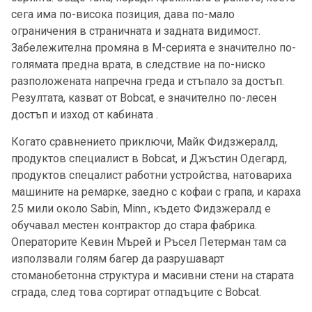
сега има по-висока позиция, дава по-мало
ограничения в страничната и задната видимост.
Забележителна промяна в М-серията е значително по-
голямата предна врата, в следствие на по-ниско
разположената напречна греда и стъпало за достъп.
Резултата, казват от Bobcat, е значително по-лесен
достъп и изход от кабината .
Когато сравнението приключи, Майк Фидзжералд,
продуктов специалист в Bobcat, и Джъстин Одегард,
продуктов спецалист работни устройства, натовариха
машините на ремарке, заедно с кофаи с грапа, и караха
25 мили около Sabin, Minn., където Фидзжералд е
обучавал местен контрактор до стара фабрика.
Операторите Кевин Мърей и Ръсел Петерман там са
използвали голям багер да разрушаварт
стоманобетонна структура и масивни стени на старата
сграда, след това сортират отпадъците с Bobcat.