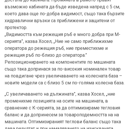
възможно кабината да бъде изведена напред с 5 см,
което дава още по-добра видимост, също така бързите
хидравлични връзки са приближени и защитени от
протектор.
„Видимостта към режещия ръб е много добра при М-
серията”, казва Хосел, „Ние не само приближихме
оператора до режещия ръб, ние преместихме и
режещия ръб по-близо до оператора.”
Репозиционирането на компонентите по машината
също така допринася за по-високия номинален товар
на повдигане чрез увеличаването на колесната база –
новите модели са с близо 5 см по-голяма колесна база.
„С увеличаването на дължината”, казва Хосел, „ние
променихме позицията на осите на машината, в
сравнение с К-серията, за да оптимизираме тегловия
баланс и да допринесем за товароподемността на на
машината. Оптимизираният теглови баланс също така
дава резултат и при намаляването на изискваната