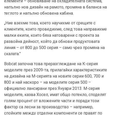
елементи – обновяване на охладителната система,
напълно нов дизайн на рамото, промяна в баланса на
теглото и напълно обновена кабина.
„Ние взехме това, което научихме от срещите с
клиентите, които проведихме, след това направихме
малки екипи, които бяха натоварени с проекта за
развойна дейност, който да обнови продуктовата
линия – от 800 до 500 серия – само чрез промяна на
скалата.”
Bobcat започна това преразглеждане на К-серия
моделите през 2009-та, прилагайки характеристиките
на дизайна на М-серията на новите серии 600, 700 и
800 и най наскоро – на моделите серия 500 –
официално лансирани през Януари 2013. М-серия
моделите, казва Хосел, имат общо потекло, споделят
голям процент от вложените части и поради този
фактор са лесни за производство – например,
спойките между отделни компоненти се правят по