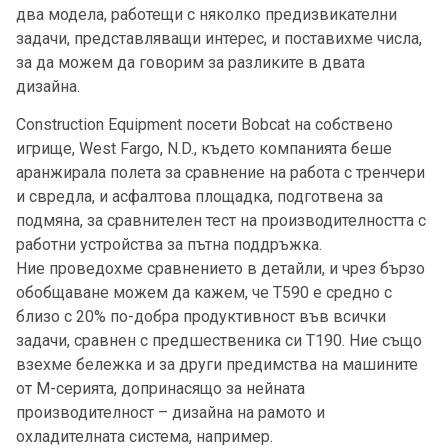
два модела, работещи с няколко предизвикателни
задачи, представляващи интерес, и поставихме числа,
за да можем да говорим за разликите в двата
дизайна.
Construction Equipment посети Bobcat на собствено
игрище, West Fargo, N.D., където компанията беше
аранжирала полета за сравнение на работа с тренчери
и свредла, и асфалтова площадка, подготвена за
подмяна, за сравнителен тест на производителността с
работни устройства за пътна поддръжка.
Ние проведохме сравнението в детайли, и чрез бързо
обобщаване можем да кажем, че Т590 е средно с
близо с 20% по-добра продуктивност във всички
задачи, сравнен с предшественика си Т190. Ние също
взехме бележка и за други предимства на машините
от М-серията, допринасящо за нейната
производителност – дизайна на рамото и
охладителната система, например.