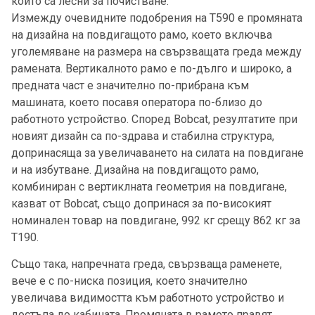
които са лесни за почистване.
Измежду очевидните подобрения на Т590 е промяната
на дизайна на повдигащото рамо, което включва
уголемяване на размера на свързващата греда между
рамената. Вертикалното рамо е по-дълго и широко, а
предната част е значително по-прибрана към
машината, което посавя оператора по-близо до
работното устройство. Според Bobcat, резултатите при
новият дизайн са по-здрава и стабилна структура,
допринасяща за увеличаването на силата на повдигане
и на избутване. Дизайна на повдигащото рамо,
комбиниран с вертиклната геометрия на повдигане,
казват от Bobcat, също допринася за по-високият
номинален товар на повдигане, 992 кг срещу 862 кг за
Т190.
Също така, напречната греда, свързваща раменете,
вече е с по-ниска позиция, което значително
увеличава видимостта към работното устройство и
достъпа до кабината. Промяната в рамото правят