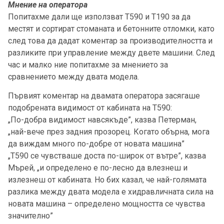
Мнение на оператора
Попитахме дали ще използват Т590 и Т190 за да
местят и сортират стоманата и бетонните отломки, като
след това да дадат коментар за производителността и
разликите при управление между двете машини. След
час и малко ние попитахме за мнението за
сравнението между двата модела.
Първият коментар на двамата оператора засягаше
подобрената видимост от кабината на Т590:
„По-добра видимост навсякъде”, казва Петерман,
„най-вече през задния прозорец. Когато обърна, мога
да виждам много по-добре от новата машина”
„Т590 се чувстваше доста по-широк от вътре”, казва
Мърей, „и определено е по-лесно да влезнеш и
излезнеш от кабината. Но бих казал, че най-голямата
разлика между двата модела е хидравличната сила на
новата машина – определено мощността се чувства
значително”