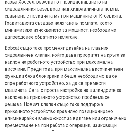
казва Хоосел, резултат от позиционирането на
хидравличния резервоар над хидравличната помпа,
сравнено с позицията му при машините от К-серията.
Гравитацията създава налягане в помпата, което
минимизира изискването за мощност, нехбходима
дапреодолее обратното налягане.
Bobcat също така променят дизайна на главния
хидралвичен клапан, който дава приоритет на кръга за
наклон на работното устройство при максимална
височина. Преди това, при максимална височина тези
функции бяха блокирани и беше необходимо да се
спре работното устройство, за да се премести
машината. Сега, с проста настройка на цилиндрите за
наклона на прикачното устройство проблема се
решава. Новият клапан също така поддържа
прикачното устройство правилно позиционирано
елиминирайки възможност за вдигане или ограничено
преместване на при работа с операции, изиксващи