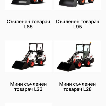
Съчленен товарач
Съчленен товарач
L85
L95
Мини съчленен
Мини съчленен
товарач L23
товарач L28