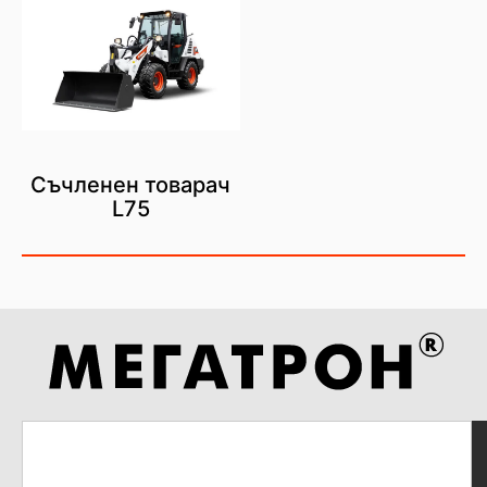
Съчленен товарач
L75