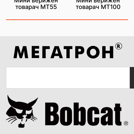
Мини верижен
Мини верижен
товарач МТ55
товарач MT100