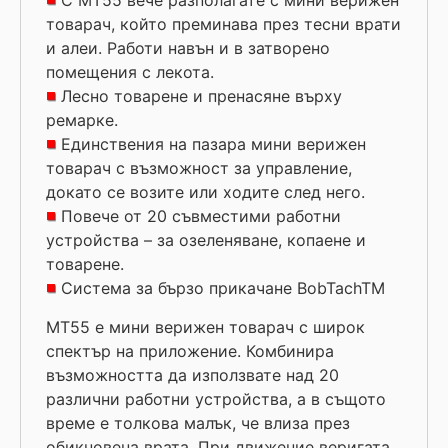
С MT55 вече разполагате с мини верижен
товарач, който преминава през тесни врати
и алеи. Работи навън и в затворено
помещения с лекота.
Лесно товарене и пренасяне върху
ремарке.
Единствения на пазара мини верижен
товарач с възможност за управление,
докато се возите или ходите след него.
Повече от 20 съвместими работни
устройства – за озеленяване, копаене и
товарене.
Система за бързо прикачане BobTachTM
MT55 е мини верижен товарач с широк
спектър на приложение. Комбинира
възможността да използвате над 20
различни работни устройства, а в същото
време е толкова малък, че влиза през
обикновена врата. При движение веригата