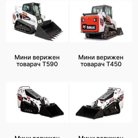
Мини верижен
Мини верижен
товарач T590
товарач Т450