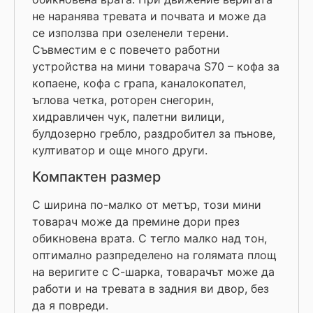
не наранява тревата и почвата и може да
се използва при озеленели терени.
Съвместим е с повечето работни
устройства на мини товарача S70 – кофа за
копаене, кофа с грапа, каналокопател,
ъглова четка, роторен снегорин,
хидравличен чук, палетни вилици,
булдозерно гребло, раздробител за пънове,
култиватор и още много други.
Компактен размер
С ширина по-малко от метър, този мини
товарач може да премине дори през
обикновена врата. С тегло малко над тон,
оптимално разпределено на голямата площ
на веригите с С-шарка, товарачът може да
работи и на тревата в задния ви двор, без
да я повреди.