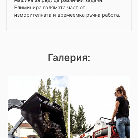
машина за редица различни задачи.
Елиминира голямата част от
изморителната и времеемка ръчна работа.
Галерия: